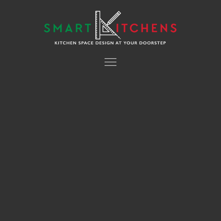
TRIADHK adalah situs taruhan bola uang asli dengan
minimal deposit 5ribu. Dengan layanan terbaik dan
berbagai jenis permainan menarik, TRIADHK menjadi
pilihan utama bagi para pecinta taruhan online. Dengan
sistem keamanan yang terjamin dan proses transaksi
yang cepat,...