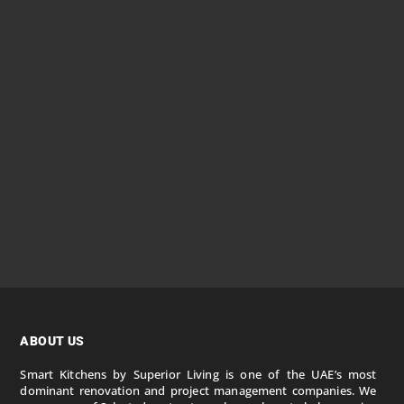
Most times, ideacide happens without us even realizing
it. A possible off-the-wall idea or solution appears like a
blip and disappears without us even realizing. As a result,
some of our best stuff is suppressed before even getting
out into the world. Whether it’s...
ABOUT US
Smart Kitchens by Superior Living is one of the UAE’s most
dominant renovation and project management companies. We